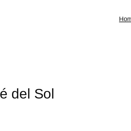
Ho
é del Sol