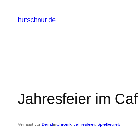
Zum
Inhalt
hutschnur.de
springen
Jahresfeier im Caf
Verfasst von
Bernd
in
Chronik
, 
Jahresfeier
, 
Spielbetrieb