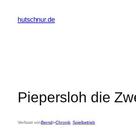
Zum
Inhalt
hutschnur.de
springen
Piepersloh die Zw
Verfasst von
Bernd
in
Chronik
, 
Spielbetrieb