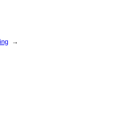
ing
→