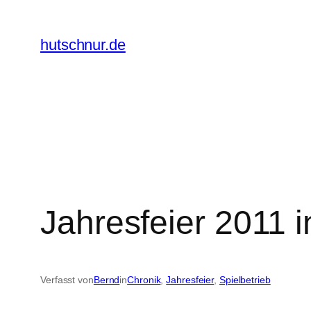
Zum
Inhalt
hutschnur.de
springen
Jahresfeier 2011 
Verfasst von
Bernd
in
Chronik
, 
Jahresfeier
, 
Spielbetrieb