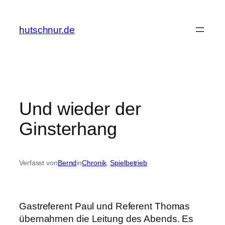
Zum
Inhalt
hutschnur.de
springen
Und wieder der
Ginsterhang
Verfasst von
Bernd
in
Chronik
, 
Spielbetrieb
Gastreferent Paul und Referent Thomas
übernahmen die Leitung des Abends. Es