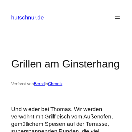
Zum
Inhalt
hutschnur.de
springen
Grillen am Ginsterhang
Verfasst von
Bernd
in
Chronik
Und wieder bei Thomas. Wir werden
verwöhnt mit Grillfleisch vom Außenofen,
gemütlichem Speisen auf der Terrasse,
superspannenden Runden, die viel