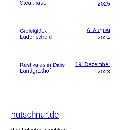
Steakhaus
2025
6. August
Gipfelglück
Lüdenscheid
2024
19. Dezember
Rustikales in Didis
Landgasthof
2023
hutschnur.de
das hutschnur weblog