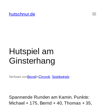
Zum
Inhalt
hutschnur.de
springen
Hutspiel am
Ginsterhang
Verfasst von
Bernd
in
Chronik
, 
Spielbetrieb
Spannende Runden am Kamin. Punkte:
Michael + 175, Bernd + 40, Thomas + 35,