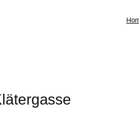
Ho
Klätergasse