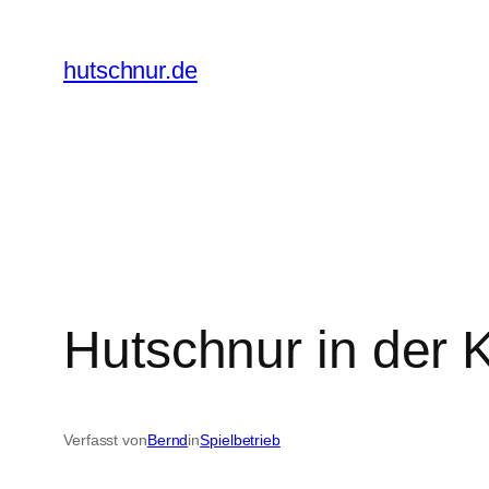
Zum
Inhalt
hutschnur.de
springen
Hutschnur in der 
Verfasst von
Bernd
in
Spielbetrieb