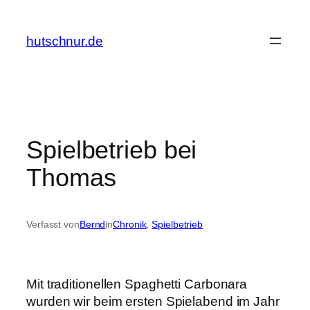
Zum
Inhalt
hutschnur.de
springen
Spielbetrieb bei
Thomas
Verfasst von
Bernd
in
Chronik
, 
Spielbetrieb
Mit traditionellen Spaghetti Carbonara
wurden wir beim ersten Spielabend im Jahr