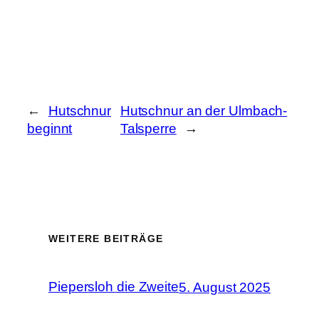
←
Hutschnur
Hutschnur an der Ulmbach-
beginnt
Talsperre
→
WEITERE BEITRÄGE
Piepersloh die Zweite
5. August 2025