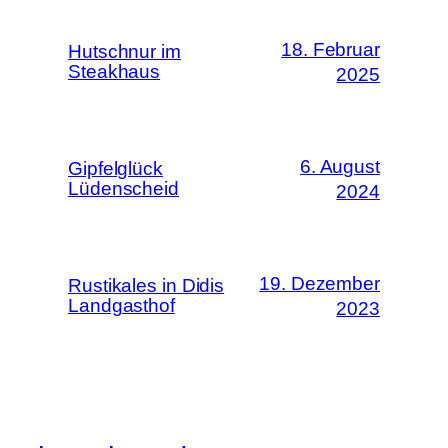
18. Februar
Hutschnur im
Steakhaus
2025
6. August
Gipfelglück
Lüdenscheid
2024
19. Dezember
Rustikales in Didis
Landgasthof
2023