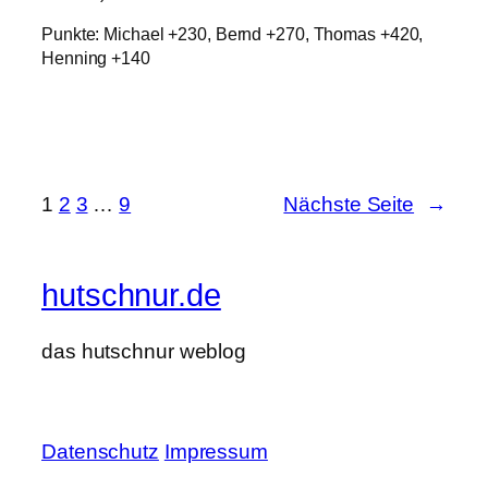
Punkte: Michael +230, Bernd +270, Thomas +420,
Henning +140
1
2
3
…
9
Nächste Seite
→
hutschnur.de
das hutschnur weblog
Datenschutz
Impressum