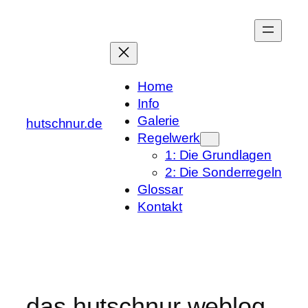
Zum
Inhalt
springen
Home
Info
Galerie
hutschnur.de
Regelwerk
1: Die Grundlagen
2: Die Sonderregeln
Glossar
Kontakt
das hutschnur weblog